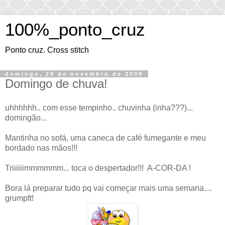
100%_ponto_cruz
Ponto cruz. Cross stitch
domingo, 29 de novembro de 2009
Domingo de chuva!
uhhhhhh.. com esse tempinho.. chuvinha (inha???)...
domingão...
Mantinha no sofá, uma caneca de café fumegante e meu
bordado nas mãos!!!
Triiiiiimmmmmm... toca o despertador!!! A-COR-DA !
Bora lá preparar tudo pq vai começar mais uma semana....
grumpft!