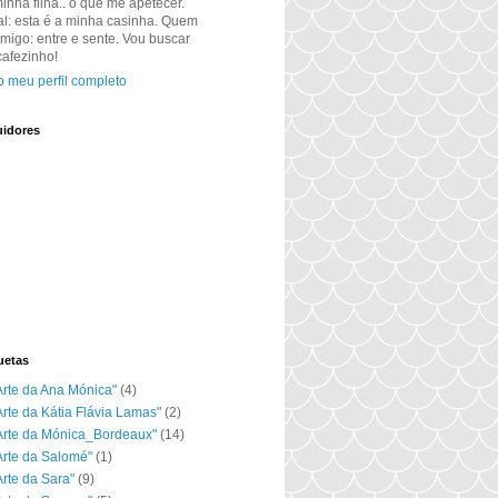
inha filha.. o que me apetecer.
al: esta é a minha casinha. Quem
amigo: entre e sente. Vou buscar
afezinho!
o meu perfil completo
idores
uetas
Arte da Ana Mónica"
(4)
Arte da Kátia Flávia Lamas"
(2)
Arte da Mónica_Bordeaux"
(14)
Arte da Salomé"
(1)
Arte da Sara"
(9)