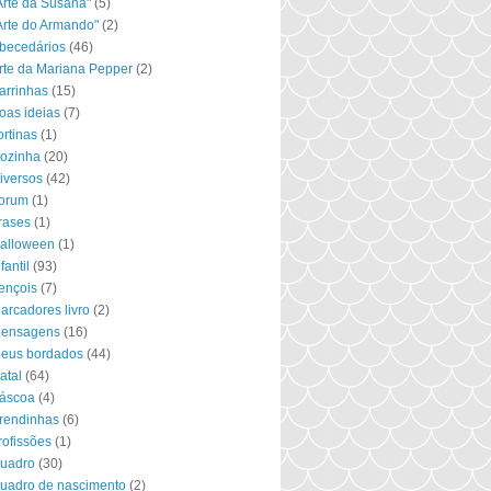
Arte da Susana"
(5)
Arte do Armando"
(2)
becedários
(46)
rte da Mariana Pepper
(2)
arrinhas
(15)
oas ideias
(7)
ortinas
(1)
ozinha
(20)
iversos
(42)
orum
(1)
rases
(1)
alloween
(1)
fantil
(93)
ençois
(7)
arcadores livro
(2)
ensagens
(16)
eus bordados
(44)
atal
(64)
áscoa
(4)
rendinhas
(6)
rofissões
(1)
uadro
(30)
uadro de nascimento
(2)