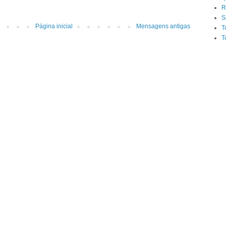
R
S
Página inicial
Mensagens antigas
T
T