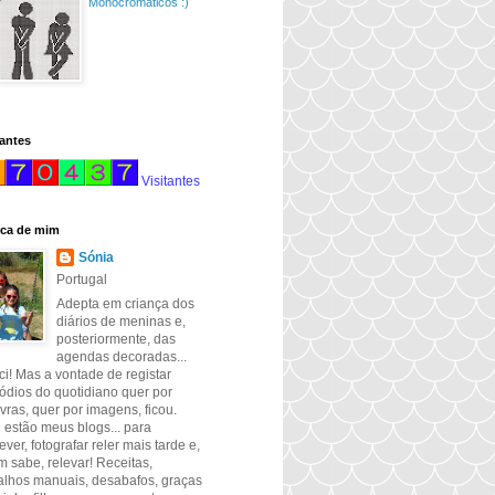
Monocromáticos :)
tantes
Visitantes
ca de mim
Sónia
Portugal
Adepta em criança dos
diários de meninas e,
posteriormente, das
agendas decoradas...
ci! Mas a vontade de registar
ódios do quotidiano quer por
vras, quer por imagens, ficou.
 estão meus blogs... para
ever, fotografar reler mais tarde e,
 sabe, relevar! Receitas,
alhos manuais, desabafos, graças