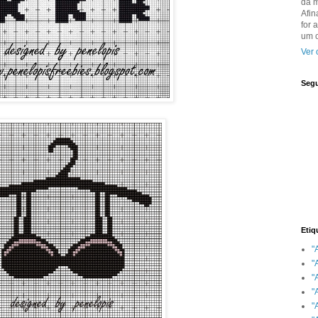
da m
Afin
for 
um c
Ver 
Segu
Etiq
"
"
"
"
"