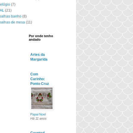
elógio
(7)
AL
(21)
oalhas banho
(8)
oalhas de mesa
(11)
Por onde tenho
andado
Artes da
Margarida
Com
Carinho:
Ponto Cruz
Papai Noel
Há 11 anos