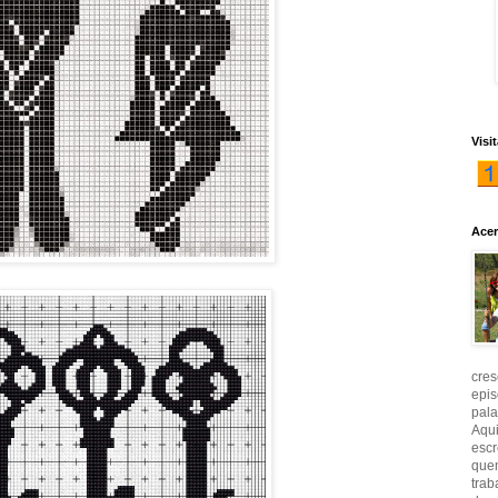
Visi
Acer
cres
epis
pala
Aqui
escr
quem
trab