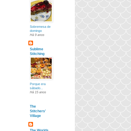
Sobremesa de
domingo
Há 9 anos
Sublime
Stitching
Porque era
sábado...
Há 15 anos
The
Stitchers'
Village
The Worlds