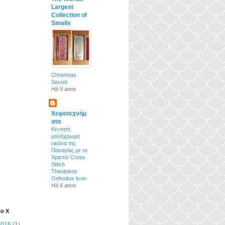
Largest
Collection of
Smalls
Christmas
Secret
Há 9 anos
Χειροτεχνήμ
ατα
Κεντητή
μονόχρωμη
εικόνα της
Παναγίας με το
Χριστό/ Cross
Stitch
Theotokos
Orthodox Icon
Há 6 anos
o X
2016
(1)