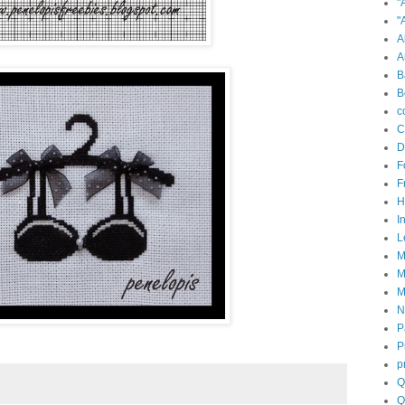
"
"
A
A
B
B
c
C
D
F
F
H
In
L
M
M
M
N
P
P
p
Q
Q