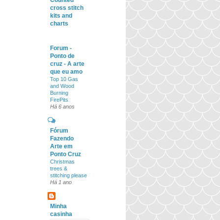
Counted
cross stitch
kits and
charts
Forum -
Ponto de
cruz - A arte
que eu amo
Top 10 Gas
and Wood
Burning
FirePits
Há 6 anos
Fórum
Fazendo
Arte em
Ponto Cruz
Christmas
trees &
stitching please
Há 1 ano
Minha
casinha