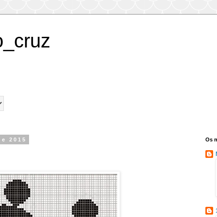
_cruz
de 2015
Os m